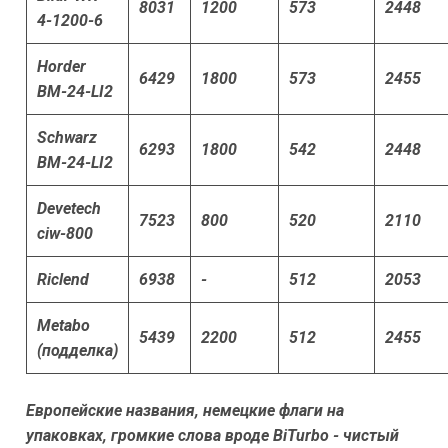
8031
1200
573
2448
4-1200-6
Horder
6429
1800
573
2455
BM-24-LI2
Schwarz
6293
1800
542
2448
BM-24-LI2
Devetech
7523
800
520
2110
ciw-800
Riclend
6938
-
512
2053
Metabo
5439
2200
512
2455
(подделка)
Европейские названия, немецкие флаги на
упаковках, громкие слова вроде BiTurbo - чистый