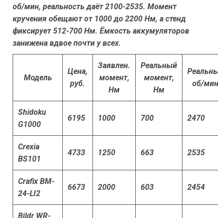
об/мин, реальность даёт 2100-2535. Момент
кручения обещают от 1000 до 2200 Нм, а стенд
фиксирует 512-700 Нм. Ёмкость аккумуляторов
занижена вдвое почти у всех.
Заявлен.
Реальный
Цена,
Реальн
Модель
момент,
момент,
руб.
об/ми
Нм
Нм
Shidoku
6195
1000
700
2470
G1000
Crexia
4733
1250
663
2535
BS101
Crafix BM-
6673
2000
603
2454
24-LI2
Bildr WR-