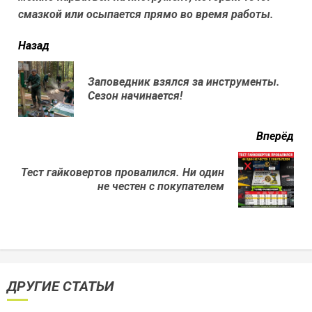
смазкой или осыпается прямо во время работы.
читать
Назад
еще
Заповедник взялся за инструменты.
Пр
Сезон начинается!
нов
Вперёд
Тест гайковертов провалился. Ни один
Next
не честен с покупателем
post:
ДРУГИЕ СТАТЬИ